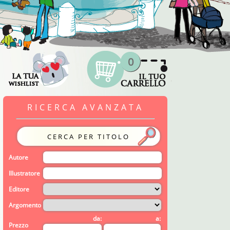
0
RICERCA AVANZATA
Autore
Illustratore
Editore
Argomento
da:
a:
Prezzo