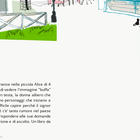
anze nella piccola Alice di 4
 di vedere l'immagine "buffa"
in testa, la donna albero che
ono personaggi che iniziano a
fficile capire perché il signor
hé c’e’ tanto rumore nel paese
i rispondere alle sue domande
zione e di ascolto. Un libro da
a…