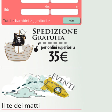
da:
a:
Età
Tutti >
bambini >
genitori >
Il te dei matti