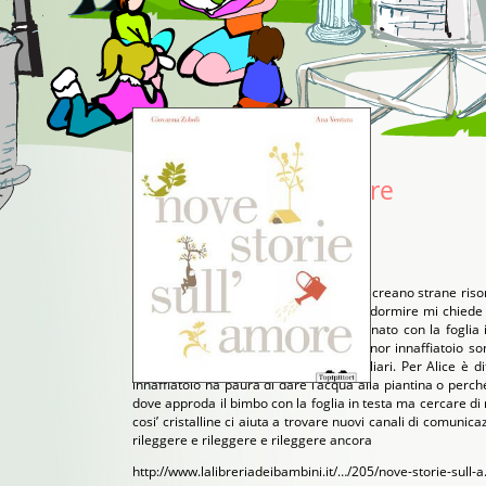
Nove storie sull'amore
Recensione di
Sara Da Canal
Storie toccanti per grandi bambini che creano strane rison
anni che, ogni sera, prima di andare a dormire mi chiede
della storia che leggerà domani. Il neonato con la foglia 
ospita la primavera e l’integerrimo signor innaffiatoio s
popolare i nostri surreali discorsi familiari. Per Alice è di
innaffiatoio ha paura di dare l’acqua alla piantina o perc
dove approda il bimbo con la foglia in testa ma cercare d
cosi’ cristalline ci aiuta a trovare nuovi canali di comunica
rileggere e rileggere e rileggere ancora
http://www.lalibreriadeibambini.it/…/205/nove-storie-sull-