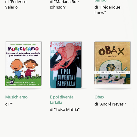
bimbo
di "Federico
di "Mariana Ruiz
Valerio"
Johnson"
di "Frédérique
Loew"
Musichiamo
E poi diventai
Obax
farfalla
di ""
di "André Neves "
di "Luisa Mattia"