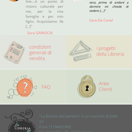
line....è un punto di
sera, prima di andare a
ristoro culturale per
dormire mi chiede di
vedere [...]"
me, per la mia
famiglia e per mio
Sara Da Canal
figlio. Acquistiamo lib
[...]"
Sara GARASCIA
Roma (rm)
"La libreria dei bambini" è un marchio di Editt
Srl
P.iva 11194631005
Via degli Olivi, 35 - 00171 Roma