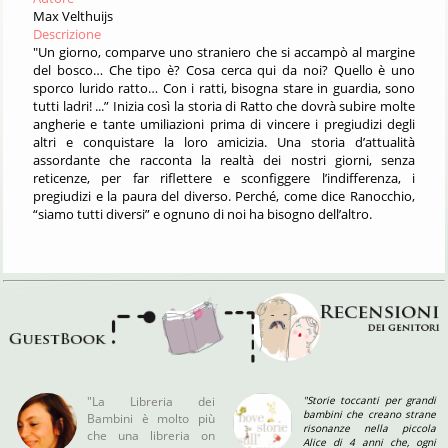
Max Velthuijs
Descrizione
"Un giorno, comparve uno straniero che si accampò al margine
del bosco… Che tipo è? Cosa cerca qui da noi? Quello è uno
sporco lurido ratto… Con i ratti, bisogna stare in guardia, sono
tutti ladri! ...” Inizia così la storia di Ratto che dovrà subire molte
angherie e tante umiliazioni prima di vincere i pregiudizi degli
altri e conquistare la loro amicizia. Una storia d’attualità
assordante che racconta la realtà dei nostri giorni, senza
reticenze, per far riflettere e sconfiggere l’indifferenza, i
pregiudizi e la paura del diverso. Perché, come dice Ranocchio,
“siamo tutti diversi” e ognuno di noi ha bisogno dell’altro.
"La Libreria dei
"Storie toccanti per grandi
bambini che creano strane
Bambini è molto più
risonanze nella piccola
che una libreria on
Alice di 4 anni che, ogni