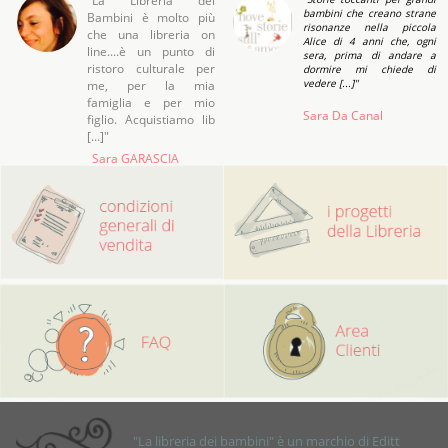
"La Libreria dei
bambini che creano strane
Bambini è molto più
risonanze nella piccola
che una libreria on
Alice di 4 anni che, ogni
line....è un punto di
sera, prima di andare a
ristoro culturale per
dormire mi chiede di
vedere [...]"
me, per la mia
famiglia e per mio
Sara Da Canal
figlio. Acquistiamo lib
[...]"
Sara GARASCIA
Roma (rm)
"La libreria dei bambini" è un marchio di Editt