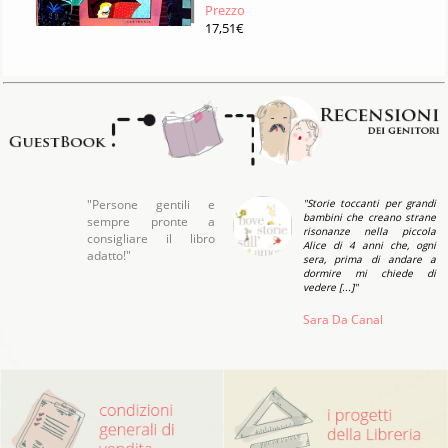
Prezzo
17,51€
"Persone gentili e
"Storie toccanti per grandi
bambini che creano strane
sempre pronte a
risonanze nella piccola
consigliare il libro
Alice di 4 anni che, ogni
adatto!"
sera, prima di andare a
dormire mi chiede di
vedere [...]"
Sara Da Canal