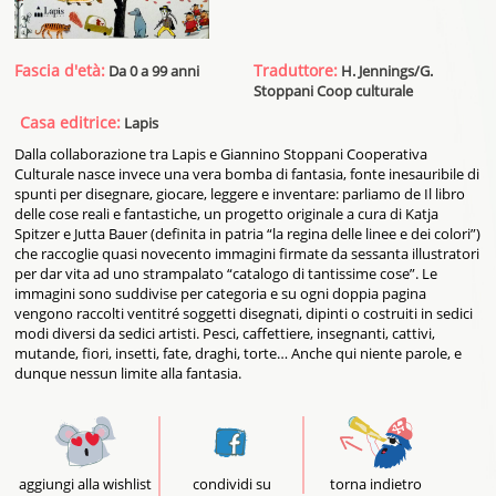
Fascia d'età:
Traduttore:
Da 0 a 99 anni
H. Jennings/G.
Stoppani Coop culturale
Casa editrice:
Lapis
Dalla collaborazione tra Lapis e Giannino Stoppani Cooperativa
Culturale nasce invece una vera bomba di fantasia, fonte inesauribile di
spunti per disegnare, giocare, leggere e inventare: parliamo de Il libro
delle cose reali e fantastiche, un progetto originale a cura di Katja
Spitzer e Jutta Bauer (definita in patria “la regina delle linee e dei colori”)
che raccoglie quasi novecento immagini firmate da sessanta illustratori
per dar vita ad uno strampalato “catalogo di tantissime cose”. Le
immagini sono suddivise per categoria e su ogni doppia pagina
vengono raccolti ventitré soggetti disegnati, dipinti o costruiti in sedici
modi diversi da sedici artisti. Pesci, caffettiere, insegnanti, cattivi,
mutande, fiori, insetti, fate, draghi, torte… Anche qui niente parole, e
dunque nessun limite alla fantasia.
aggiungi alla wishlist
condividi su
torna indietro