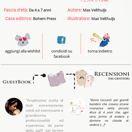
Fascia d'età:
Autore:
Da 4 a 7 anni
Max Velthuijs
Casa editrice:
Illustratore:
Bohem Press
Max Velthuijs
aggiungi alla wishlist
condividi su
torna indietro
facebook
"Amplissima scelta di
"Storie toccanti per grandi
bambini che creano strane
titoli estremamente
risonanze nella piccola
validi ed interessanti e
Alice di 4 anni che, ogni
grandissima
sera, prima di andare a
professionalità ed
dormire mi chiede di
vedere [...]"
esperienza, da parte
dello staff, nel fornire