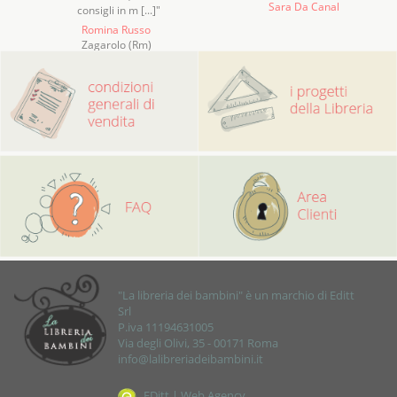
Sara Da Canal
consigli in m [...]"
Romina Russo
Zagarolo (Rm)
"La libreria dei bambini" è un marchio di Editt
Srl
P.iva 11194631005
Via degli Olivi, 35 - 00171 Roma
info@lalibreriadeibambini.it
EDitt | Web Agency