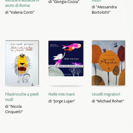
astuzia e audacia in
vizio?
di "Giorgia Cozza"
aiuto di Roma
di "Alessandra
di "Valeria Conti"
Bortolotti"
Filastrocche a piedi
Nelle mie mani
Uccelli migratori
nudi
di "Jorge Lujan"
di "Michael Roher"
di "Nicola
Cinquetti"