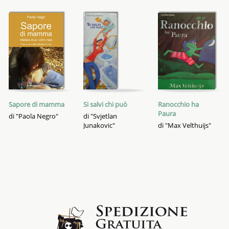
Sapore di mamma
Si salvi chi può
Ranocchio ha
Paura
di "Paola Negro"
di "Svjetlan
Junakovic"
di "Max Velthuijs"