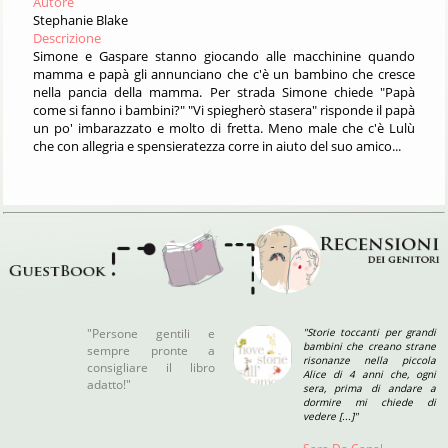
Autore
Stephanie Blake
Descrizione
Simone e Gaspare stanno giocando alle macchinine quando
mamma e papà gli annunciano che c'è un bambino che cresce
nella pancia della mamma. Per strada Simone chiede "Papà
come si fanno i bambini?" "Vi spiegherò stasera" risponde il papà
un po' imbarazzato e molto di fretta. Meno male che c'è Lulù
che con allegria e spensieratezza corre in aiuto del suo amico...
"Persone gentili e
"Storie toccanti per grandi
bambini che creano strane
sempre pronte a
risonanze nella piccola
consigliare il libro
Alice di 4 anni che, ogni
adatto!"
sera, prima di andare a
dormire mi chiede di
vedere [...]"