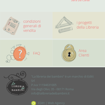
Sara Da Canal
"La libreria dei bambini" è un marchio di Editt
Srl
P.iva 11194631005
Via degli Olivi, 35 - 00171 Roma
info@lalibreriadeibambini.it
EDitt | Web Agency