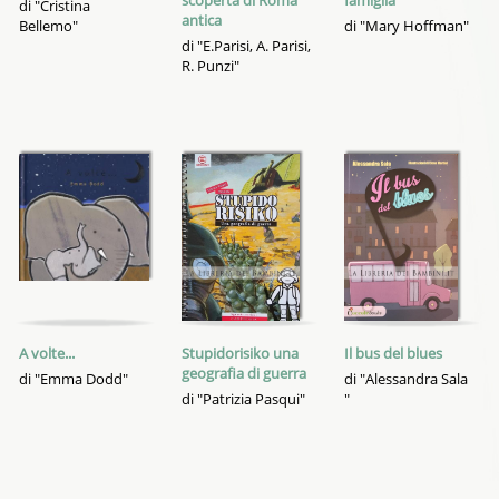
scoperta di Roma
famiglia
di "Cristina
antica
Bellemo"
di "Mary Hoffman"
di "E.Parisi, A. Parisi,
R. Punzi"
A volte...
Stupidorisiko una
Il bus del blues
geografia di guerra
di "Emma Dodd"
di "Alessandra Sala
di "Patrizia Pasqui"
"