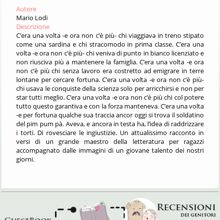
Autore
Mario Lodi
Descrizione
C’era una volta -e ora non c’è più- chi viaggiava in treno stipato
come una sardina e chi stracomodo in prima classe. C’era una
volta -e ora non c’è più- chi veniva di punto in bianco licenziato e
non riusciva più a mantenere la famiglia. C’era una volta -e ora
non c’è più chi senza lavoro era costretto ad emigrare in terre
lontane per cercare fortuna. C’era una volta -e ora non c’è più-
chi usava le conquiste della scienza solo per arricchirsi e non per
star tutti meglio. C’era una volta -e ora non c’è più chi col potere
tutto questo garantiva e con la forza manteneva. C’era una volta
-e per fortuna qualche sua traccia ancor oggi si trova il soldatino
del pim pum pà. Aveva, e ancora in testa ha, l’idea di raddrizzare
i torti. Di rovesciare le ingiustizie. Un attualissimo racconto in
versi di un grande maestro della letteratura per ragazzi
accompagnato dalle immagini di un giovane talento dei nostri
giorni.