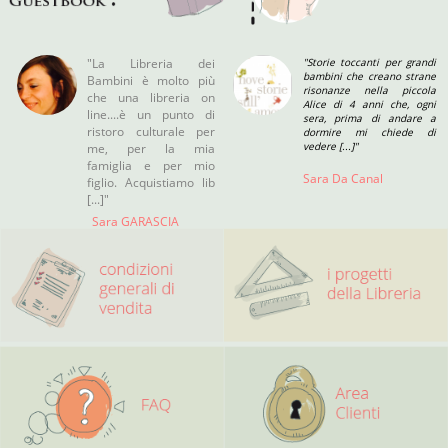
"La Libreria dei
"Storie toccanti per grandi
bambini che creano strane
Bambini è molto più
risonanze nella piccola
che una libreria on
Alice di 4 anni che, ogni
line....è un punto di
sera, prima di andare a
ristoro culturale per
dormire mi chiede di
vedere [...]"
me, per la mia
famiglia e per mio
Sara Da Canal
figlio. Acquistiamo lib
[...]"
Sara GARASCIA
Roma (rm)