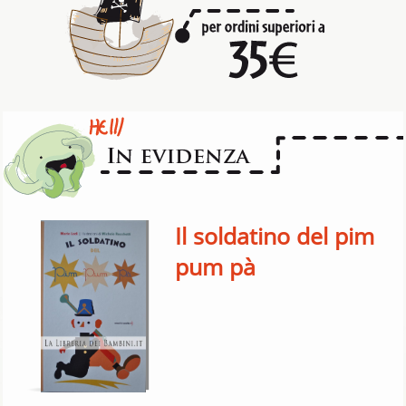
Il soldatino del pim
pum pà